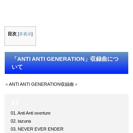
目次
[
非表示
]
「ANTI ANTI GENERATION」収録曲につ
いて
＜ANTI ANTI GENERATION収録曲＞
01. Anti Anti overture
02. tazuna
03. NEVER EVER ENDER