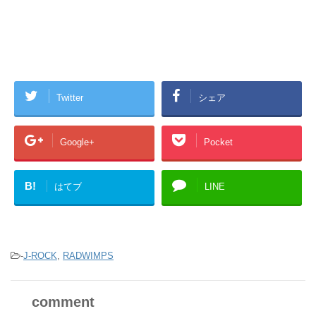
Twitter
シェア
Google+
Pocket
B!
はてブ
LINE
-
J-ROCK
,
RADWIMPS
comment