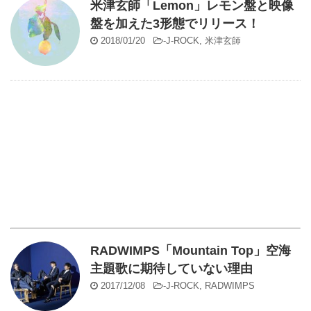
米津玄師「Lemon」レモン盤と映像
盤を加えた3形態でリリース！
2018/01/20
-
J-ROCK
,
米津玄師
RADWIMPS「Mountain Top」空海
主題歌に期待していない理由
2017/12/08
-
J-ROCK
,
RADWIMPS