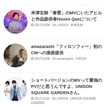
米津玄師「春雷」のMVにいたアヒル
と作品提供者Houxo Queについて
2017/12/06
-
J-ROCK
,
米津玄師
amazarashi「フィロソフィー」初の
CMへの楽曲提供
2017/12/06
-
amazarashi
,
J-ROCK
ショートバージョンのMVって最強の
PVだと思うんですよ、UNISON
SQUARE GARDENさん。
2017/11/24
-
J-ROCK
,
UNISON SQUARE
GARDEN