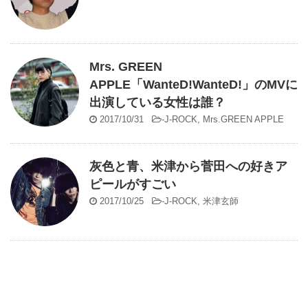
Mrs. GREEN
APPLE「WanteD!WanteD!」のMVに
出演している女性は誰？
2017/10/31
-
J-ROCK
,
Mrs.GREEN APPLE
灰色と青、米津から菅田への好きア
ピールがすごい
2017/10/25
-
J-ROCK
,
米津玄師