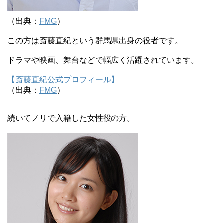
（出典：
FMG
）
この方は斎藤直紀という群馬県出身の役者です。
ドラマや映画、舞台などで幅広く活躍されています。
【斎藤直紀公式プロフィール】
（出典：
FMG
）
続いてノリで入籍した女性役の方。