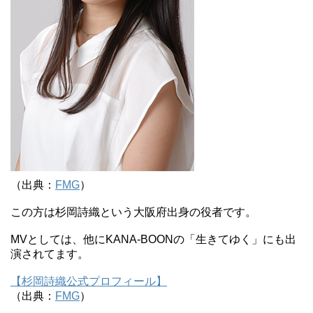
（出典：
FMG
）
この方は杉岡詩織という大阪府出身の役者です。
MVとしては、他にKANA-BOONの「生きてゆく」にも出
演されてます。
【杉岡詩織公式プロフィール】
（出典：
FMG
）