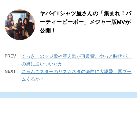
ヤバイTシャツ屋さんの「集まれ！パ
ーティーピーポー」メジャー版MVが
公開！
PREV
くっきーのマジ歌や替え歌が再反響、やっと時代がこ
の男に追いついたか
NEXT
にゃんこスターのリズムネタの楽曲に大塚愛、再ブー
ムくるか？