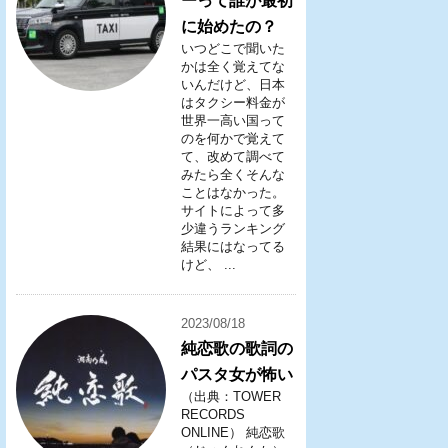
ーって誰が最初
に始めたの？
いつどこで聞いた
かは全く覚えてな
いんだけど、日本
はタクシー料金が
世界一高い国って
のを何かで覚えて
て、改めて調べて
みたら全くそんな
ことはなかった。
サイトによって多
少違うランキング
結果にはなってる
けど、 ...
2023/08/18
純恋歌の歌詞の
パスタ女が怖い
（出典：TOWER
RECORDS
ONLINE） 純恋歌