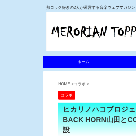
邦ロック好きの2人が運営する音楽ウェブマガジン
ホーム
HOME
>
コラボ
>
コラボ
ヒカリノハコプロジェ
BACK HORN山田と
設