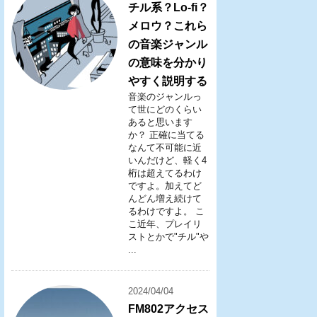
チル系？Lo-fi？
メロウ？これら
の音楽ジャンル
の意味を分かり
やすく説明する
音楽のジャンルっ
て世にどのくらい
あると思います
か？ 正確に当てる
なんて不可能に近
いんだけど、軽く4
桁は超えてるわけ
ですよ。加えてど
んどん増え続けて
るわけですよ。 こ
こ近年、プレイリ
ストとかで"チル"や
...
2024/04/04
FM802アクセス