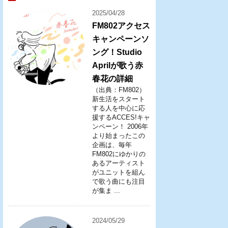
2025/04/28
FM802アクセス
キャンペーンソ
ング！Studio
Aprilが歌う赤
春花の詳細
（出典：FM802）
新生活をスタート
する人を中心に応
援するACCES!キャ
ンペーン！ 2006年
より始まったこの
企画は、毎年
FM802にゆかりの
あるアーティスト
がユニットを組ん
で歌う曲にも注目
が集ま ...
2024/05/29