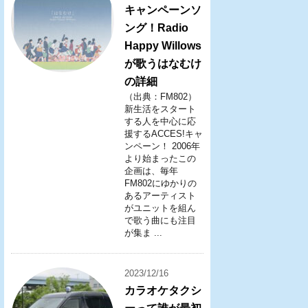
キャンペーンソ
ング！Radio
Happy Willows
が歌うはなむけ
の詳細
（出典：FM802）
新生活をスタート
する人を中心に応
援するACCES!キャ
ンペーン！ 2006年
より始まったこの
企画は、毎年
FM802にゆかりの
あるアーティスト
がユニットを組ん
で歌う曲にも注目
が集ま ...
2023/12/16
カラオケタクシ