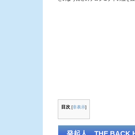
目次
[
非表示
]
発起人、THE BACK