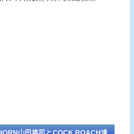
 HORN山田将司とCOCK ROACH遠